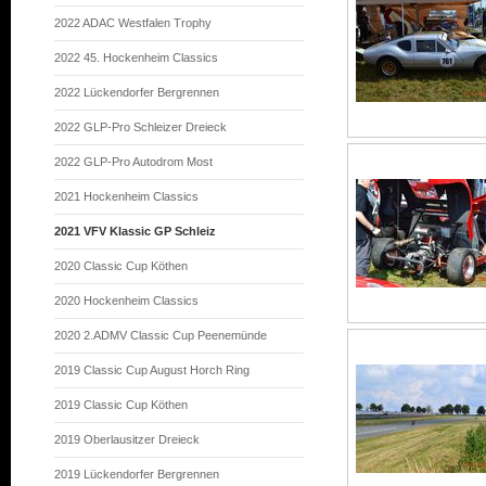
2022 ADAC Westfalen Trophy
2022 45. Hockenheim Classics
2022 Lückendorfer Bergrennen
2022 GLP-Pro Schleizer Dreieck
2022 GLP-Pro Autodrom Most
2021 Hockenheim Classics
2021 VFV Klassic GP Schleiz
2020 Classic Cup Köthen
2020 Hockenheim Classics
2020 2.ADMV Classic Cup Peenemünde
2019 Classic Cup August Horch Ring
2019 Classic Cup Köthen
2019 Oberlausitzer Dreieck
2019 Lückendorfer Bergrennen